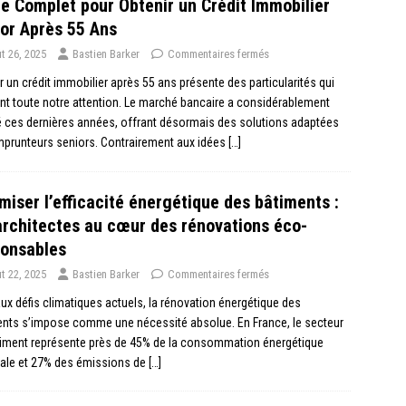
e Complet pour Obtenir un Crédit Immobilier
or Après 55 Ans
t 26, 2025
Bastien Barker
Commentaires fermés
r un crédit immobilier après 55 ans présente des particularités qui
nt toute notre attention. Le marché bancaire a considérablement
 ces dernières années, offrant désormais des solutions adaptées
prunteurs seniors. Contrairement aux idées
[…]
miser l’efficacité énergétique des bâtiments :
architectes au cœur des rénovations éco-
ponsables
t 22, 2025
Bastien Barker
Commentaires fermés
ux défis climatiques actuels, la rénovation énergétique des
ents s’impose comme une nécessité absolue. En France, le secteur
timent représente près de 45% de la consommation énergétique
nale et 27% des émissions de
[…]