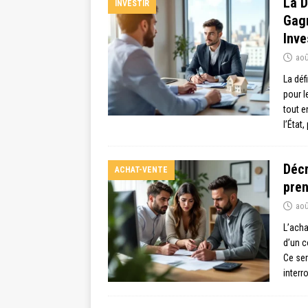
La D
INVESTIR
Gagn
Inve
aoû
La déf
pour l
tout e
l’État
Décr
ACHAT-VENTE
pren
aoû
L’acha
d’un c
Ce ser
interr