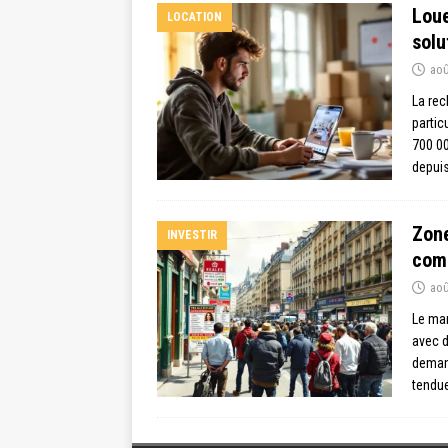
Loue
LOCATION
solu
aoû
La rec
partic
700 00
depuis
Zone
INVESTIR
com
aoû
Le mar
avec d
demand
tendue