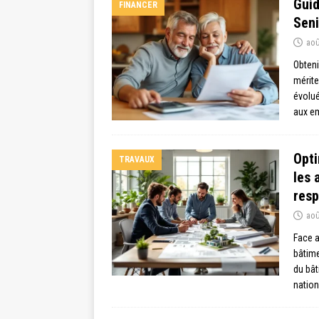
Guid
FINANCER
Seni
aoû
Obteni
mérite
évolué
aux em
Opti
TRAVAUX
les 
res
aoû
Face a
bâtim
du bâ
natio