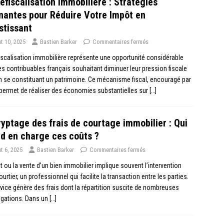
éfiscalisation Immobilière : Stratégies
antes pour Réduire Votre Impôt en
stissant
t 10, 2025
Bastien Barker
Commentaires fermés
iscalisation immobilière représente une opportunité considérable
es contribuables français souhaitant diminuer leur pression fiscale
n se constituant un patrimoine. Ce mécanisme fiscal, encouragé par
, permet de réaliser des économies substantielles sur
[…]
yptage des frais de courtage immobilier : Qui
d en charge ces coûts ?
t 6, 2025
Bastien Barker
Commentaires fermés
t ou la vente d’un bien immobilier implique souvent l’intervention
ourtier, un professionnel qui facilite la transaction entre les parties.
vice génère des frais dont la répartition suscite de nombreuses
ogations. Dans un
[…]