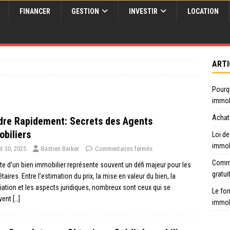
FINANCER
GESTION
INVESTIR
LOCATION
ARTI
Pourq
immob
Achat 
re Rapidement: Secrets des Agents
biliers
Loi de
immob
t 30, 2025
Bastien Barker
Commentaires fermés
Comme
te d’un bien immobilier représente souvent un défi majeur pour les
gratui
étaires. Entre l’estimation du prix, la mise en valeur du bien, la
ation et les aspects juridiques, nombreux sont ceux qui se
Le fon
uvent
[…]
immob