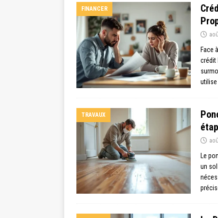
Créd
FINANCER
Prop
aoû
Face à
crédit
surmon
utilis
Ponc
TRAVAUX
étap
aoû
Le pon
un sol
néces
précis