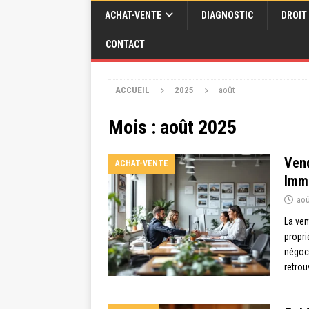
ACHAT-VENTE
DIAGNOSTIC
DROIT
CONTACT
ACCUEIL
2025
août
Mois :
août 2025
Vend
ACHAT-VENTE
Immo
aoû
La ven
propri
négoci
retro