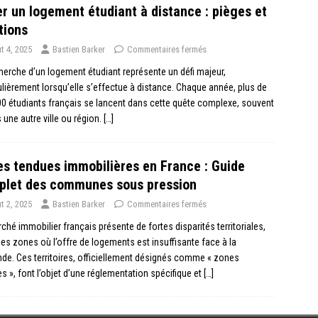
r un logement étudiant à distance : pièges et
tions
t 4, 2025
Bastien Barker
Commentaires fermés
herche d’un logement étudiant représente un défi majeur,
ulièrement lorsqu’elle s’effectue à distance. Chaque année, plus de
0 étudiants français se lancent dans cette quête complexe, souvent
 une autre ville ou région.
[…]
s tendues immobilières en France : Guide
plet des communes sous pression
t 2, 2025
Bastien Barker
Commentaires fermés
ché immobilier français présente de fortes disparités territoriales,
es zones où l’offre de logements est insuffisante face à la
e. Ces territoires, officiellement désignés comme « zones
s », font l’objet d’une réglementation spécifique et
[…]