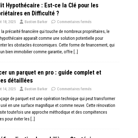
it Hypothécaire : Est-ce la Clé pour les
riétaires en Difficulté ?
t 18, 2025
Bastien Barker
Commentaires fermés
 la précarité financière qui touche de nombreux propriétaires, le
 hypothécaire apparaît comme une solution potentielle pour
ter les obstacles économiques. Cette forme de financement, qui
e un bien immobilier comme garantie, offre
[…]
er un parquet en pro : guide complet et
es détaillées
t 14, 2025
Bastien Barker
Commentaires fermés
çage de parquet est une opération technique qui peut transformer
 usé en une surface magnifique et comme neuve. Cette rénovation
site toutefois une approche méthodique et des compétences
es pour éviter les
[…]