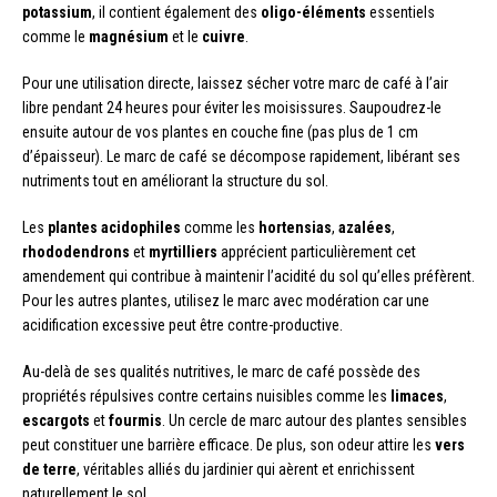
potassium
, il contient également des
oligo-éléments
essentiels
comme le
magnésium
et le
cuivre
.
Pour une utilisation directe, laissez sécher votre marc de café à l’air
libre pendant 24 heures pour éviter les moisissures. Saupoudrez-le
ensuite autour de vos plantes en couche fine (pas plus de 1 cm
d’épaisseur). Le marc de café se décompose rapidement, libérant ses
nutriments tout en améliorant la structure du sol.
Les
plantes acidophiles
comme les
hortensias
,
azalées
,
rhododendrons
et
myrtilliers
apprécient particulièrement cet
amendement qui contribue à maintenir l’acidité du sol qu’elles préfèrent.
Pour les autres plantes, utilisez le marc avec modération car une
acidification excessive peut être contre-productive.
Au-delà de ses qualités nutritives, le marc de café possède des
propriétés répulsives contre certains nuisibles comme les
limaces
,
escargots
et
fourmis
. Un cercle de marc autour des plantes sensibles
peut constituer une barrière efficace. De plus, son odeur attire les
vers
de terre
, véritables alliés du jardinier qui aèrent et enrichissent
naturellement le sol.