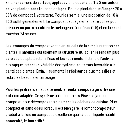
En amendement de surface, appliquez une couche de 1 à 3 cm autour
de vos plantes sans toucher les tiges. Pour la plantation, mélangez 20 à
30% de compost à votre terre. Pour les
semis
, une proportion de 10 à
15% suffit généralement. Le compost peut également être utilisé pour
préparer un
purin
nutritif en le mélangeant à de l’eau (1:5) et en laissant
macérer 24 heures.
Les avantages du compost vont bien au-delà de la simple nutrition des
plantes. Il améliore durablement la
structure du sol
en le rendant plus
aéré et plus apte à retenir l’eau et les nutriments. Il stimule l’activité
biologique, créant un véritable écosystème souterrain favorable à la
santé des plantes. Enfin, il augmente la
résistance aux maladies
et
réduit les besoins en arrosage.
Pour les jardiniers en appartement, le
lombricompostage
offre une
solution adaptée. Ce système utilise des
vers Eisenia
(vers de
compost) pour décomposer rapidement les déchets de cuisine. Plus
compact et sans odeur lorsqu’il est bien géré, le lombricomposteur
produit à la fois un compost d’excellente qualité et un liquide nutritif
concentré, le
lombrithé
.