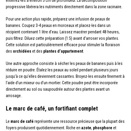
enterrez-les à environ 5 cm de profondeur. La décomposition
progressive libérera les nutriments directement dans la zone racinaire.
Pour une action plus rapide, préparez une infusion de peaux de
bananes. Coupez 3-4 peaux en morceaux et placez-les dans un
récipient contenant 1 litre d’eau. Laissez macérer pendant 48 heures,
puis filtrez. Diluez cette préparation (1:5) avant d’arroser vos plantes.
Cette solution est particulièrement efficace pour stimuler la floraison
des
orchidées
et des
plantes d’appartement
.
Une autre approche consiste à sécher les peaux de bananes puis à les
réduire en poudre. Étalez les peaux au soleil pendant plusieurs jours
jusqu’à ce qu’elles deviennent cassantes. Broyez-les ensuite finement à
l’aide d’un mixeur ou d’un mortier. Cette poudre peut être incorporée
directement au sol ou saupoudrée autour des plantes avant un
arrosage.
Le marc de café, un fortifiant complet
Le
marc de café
représente une ressource précieuse que la plupart des
foyers produisent quotidiennement. Riche en
azote
,
phosphore
et