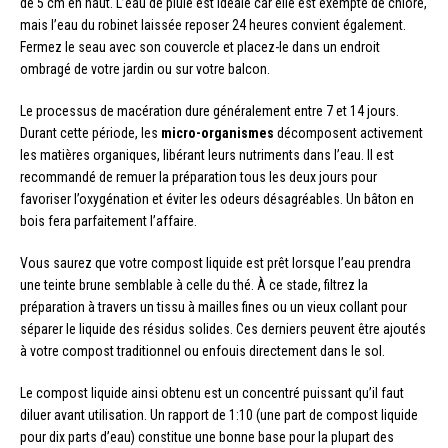
de 5 cm en haut. L’eau de pluie est idéale car elle est exempte de chlore,
mais l’eau du robinet laissée reposer 24 heures convient également.
Fermez le seau avec son couvercle et placez-le dans un endroit
ombragé de votre jardin ou sur votre balcon.
Le processus de macération dure généralement entre 7 et 14 jours.
Durant cette période, les
micro-organismes
décomposent activement
les matières organiques, libérant leurs nutriments dans l’eau. Il est
recommandé de remuer la préparation tous les deux jours pour
favoriser l’oxygénation et éviter les odeurs désagréables. Un bâton en
bois fera parfaitement l’affaire.
Vous saurez que votre compost liquide est prêt lorsque l’eau prendra
une teinte brune semblable à celle du thé. À ce stade, filtrez la
préparation à travers un tissu à mailles fines ou un vieux collant pour
séparer le liquide des résidus solides. Ces derniers peuvent être ajoutés
à votre compost traditionnel ou enfouis directement dans le sol.
Le compost liquide ainsi obtenu est un concentré puissant qu’il faut
diluer avant utilisation. Un rapport de 1:10 (une part de compost liquide
pour dix parts d’eau) constitue une bonne base pour la plupart des