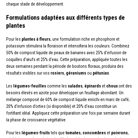
chaque stade de développement.
Formulations adaptées aux différents types de
plantes
Pour les
plantes à fleurs
, une formulation riche en phosphore et
potassium stimulera la floraison et intensifiera les couleurs. Combinez
50% de compost liquide de peaux de bananes avec 25% d’infusion de
coquilles d’œufs et 25% d’eau. Cette préparation, appliquée toutes les
deux semaines pendant la période de boutons floraux, produira des
résultats visibles sur vos
rosiers
,
géraniums
ou
pétunias
.
Les
légumes-feuilles
comme les
salades
,
épinards
et
choux
ont des
besoins élevés en azote pour développer un feuillage abondant. Un
mélange composé de 60% de compost liquide enrichi en marc de café,
20% d’infusion d’orties (si disponible) et 20% d’eau constitue un
fortifiant idéal. Appliquez cette préparation une fois par semaine durant
la phase de croissance végétative.
Pour les
légumes-fruits
tels que
tomates
,
concombres
et
poivrons
,