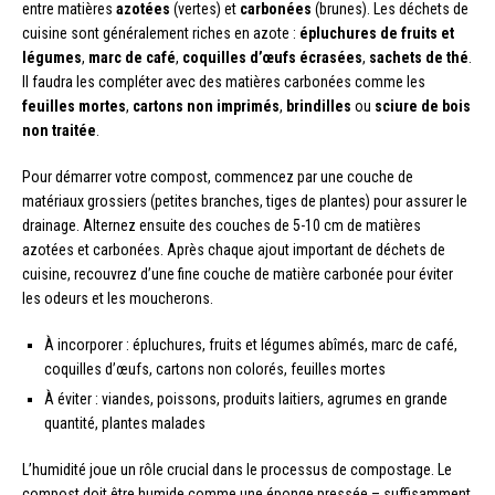
entre matières
azotées
(vertes) et
carbonées
(brunes). Les déchets de
cuisine sont généralement riches en azote :
épluchures de fruits et
légumes
,
marc de café
,
coquilles d’œufs écrasées
,
sachets de thé
.
Il faudra les compléter avec des matières carbonées comme les
feuilles mortes
,
cartons non imprimés
,
brindilles
ou
sciure de bois
non traitée
.
Pour démarrer votre compost, commencez par une couche de
matériaux grossiers (petites branches, tiges de plantes) pour assurer le
drainage. Alternez ensuite des couches de 5-10 cm de matières
azotées et carbonées. Après chaque ajout important de déchets de
cuisine, recouvrez d’une fine couche de matière carbonée pour éviter
les odeurs et les moucherons.
À incorporer : épluchures, fruits et légumes abîmés, marc de café,
coquilles d’œufs, cartons non colorés, feuilles mortes
À éviter : viandes, poissons, produits laitiers, agrumes en grande
quantité, plantes malades
L’humidité joue un rôle crucial dans le processus de compostage. Le
compost doit être humide comme une éponge pressée – suffisamment