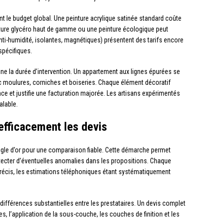
t le budget global. Une peinture acrylique satinée standard coûte
inture glycéro haut de gamme ou une peinture écologique peut
anti-humidité, isolantes, magnétiques) présentent des tarifs encore
spécifiques.
e la durée d’intervention. Un appartement aux lignes épurées se
 moulures, corniches et boiseries. Chaque élément décoratif
nce et justifie une facturation majorée. Les artisans expérimentés
alable.
fficacement les devis
ègle d’or pour une comparaison fiable. Cette démarche permet
e détecter d’éventuelles anomalies dans les propositions. Chaque
is précis, les estimations téléphoniques étant systématiquement
différences substantielles entre les prestataires. Un devis complet
es, l’application de la sous-couche, les couches de finition et les