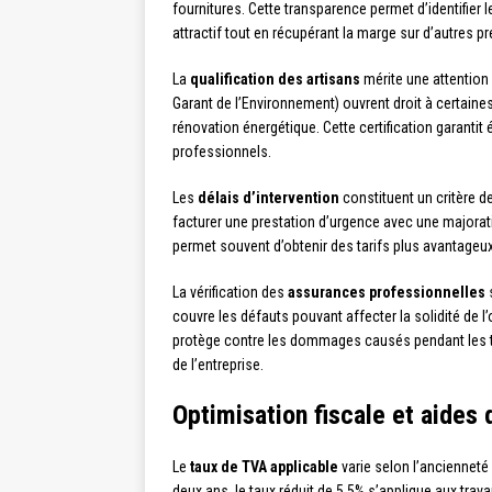
fournitures. Cette transparence permet d’identifier 
attractif tout en récupérant la marge sur d’autres pr
La
qualification des artisans
mérite une attention 
Garant de l’Environnement) ouvrent droit à certai
rénovation énergétique. Cette certification garant
professionnels.
Les
délais d’intervention
constituent un critère d
facturer une prestation d’urgence avec une majorati
permet souvent d’obtenir des tarifs plus avantageux 
La vérification des
assurances professionnelles
s
couvre les défauts pouvant affecter la solidité de l
protège contre les dommages causés pendant les tr
de l’entreprise.
Optimisation fiscale et aides 
Le
taux de TVA applicable
varie selon l’ancienneté
deux ans, le taux réduit de 5,5% s’applique aux tra