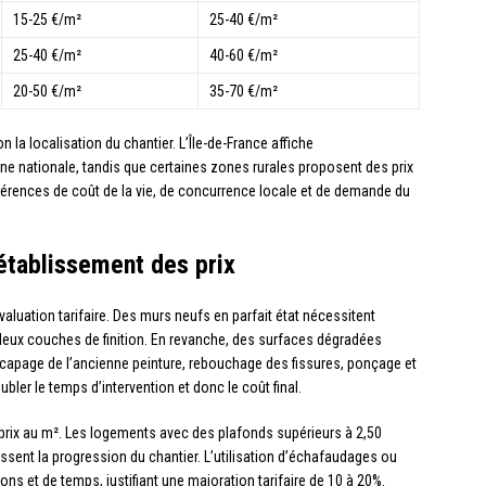
15-25 €/m²
25-40 €/m²
25-40 €/m²
40-60 €/m²
20-50 €/m²
35-70 €/m²
 la localisation du chantier. L’Île-de-France affiche
e nationale, tandis que certaines zones rurales proposent des prix
différences de coût de la vie, de concurrence locale et de demande du
établissement des prix
valuation tarifaire. Des murs neufs en parfait état nécessitent
deux couches de finition. En revanche, des surfaces dégradées
écapage de l’ancienne peinture, rebouchage des fissures, ponçage et
bler le temps d’intervention et donc le coût final.
 prix au m². Les logements avec des plafonds supérieurs à 2,50
ssent la progression du chantier. L’utilisation d’échafaudages ou
s et de temps, justifiant une majoration tarifaire de 10 à 20%.