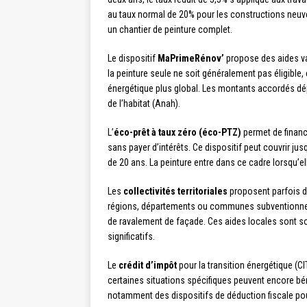
au taux normal de 20% pour les constructions neuve
un chantier de peinture complet.
Le dispositif
MaPrimeRénov’
propose des aides var
la peinture seule ne soit généralement pas éligible,
énergétique plus global. Les montants accordés dé
de l’habitat (Anah).
L’
éco-prêt à taux zéro (éco-PTZ)
permet de financ
sans payer d’intérêts. Ce dispositif peut couvrir 
de 20 ans. La peinture entre dans ce cadre lorsqu’
Les
collectivités territoriales
proposent parfois d
régions, départements ou communes subventionnent 
de ravalement de façade. Ces aides locales sont
significatifs.
Le
crédit d’impôt
pour la transition énergétique (C
certaines situations spécifiques peuvent encore bén
notamment des dispositifs de déduction fiscale pour