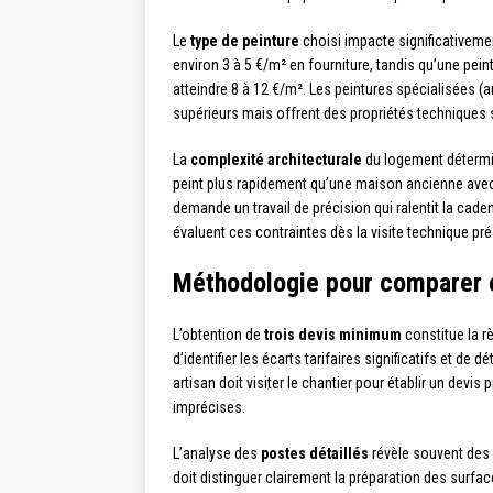
Le
type de peinture
choisi impacte significativemen
environ 3 à 5 €/m² en fourniture, tandis qu’une pe
atteindre 8 à 12 €/m². Les peintures spécialisées (
supérieurs mais offrent des propriétés techniques 
La
complexité architecturale
du logement détermin
peint plus rapidement qu’une maison ancienne avec
demande un travail de précision qui ralentit la cade
évaluent ces contraintes dès la visite technique pré
Méthodologie pour comparer e
L’obtention de
trois devis minimum
constitue la r
d’identifier les écarts tarifaires significatifs et d
artisan doit visiter le chantier pour établir un dev
imprécises.
L’analyse des
postes détaillés
révèle souvent des 
doit distinguer clairement la préparation des surfac