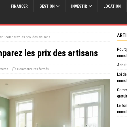
FINANCER
GESTION
INVESTIR
LOCATION
ARTI
m2 : comparez les prix des artisans
Pourq
mparez les prix des artisans
immob
Achat 
-vente
Commentaires fermés
Loi de
immob
Comme
gratui
Le fon
immob