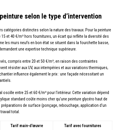
 peinture selon le type d’intervention
catégories distinctes selon la nature des travaux. Pour la peinture
 15 et 40 €/m² hors fournitures, un écart qui reflète la diversité des
 les murs neufs en bon état se situent dans la fourchette basse,
 demandent une expertise technique supérieure.
evés, compris entre 20 et 50 €/m², en raison des contraintes
vent résister aux UV, aux intempéries et aux variations thermiques,
du chantier influence également le prix : une façade nécessitant un
ntiels.
tal oscille entre 25 et 60 €/m² pour l’intérieur. Cette variation dépend
acrylique standard coûte moins cher qu’une peinture glycéro haut de
s préparations de surface (ponçage, rebouchage, application d’un
ravail total.
Tarif main-d’œuvre
Tarif avec fournitures