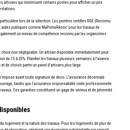
les artisans qui minimisent certains postes pour afficher un prix
estations.
particulière lors de la sélection. Les peintres certifiés RGE (Reconnu
nes aides publiques comme MaPrimeRénov’ pour les travaux de
it également un niveau de compétence reconnu par les organismes
e choix non négligeable. Un artisan disponible immédiatement peut
on de 15 à 25%. Planifier les travaux plusieurs semaines à l’avance
et de choisir parmi un panel d’artisans plus large.
’impose avant toute signature de devis. L’assurance décennale
’ouvrage, tandis que l’assurance responsabilité civile professionnelle
avaux. Ces garanties constituent un gage de sérieux et de pérennité
disponibles
 du logement et la nature des travaux. Pour les logements de plus de
vaux de rénovation, générant une économie substantielle par rapport