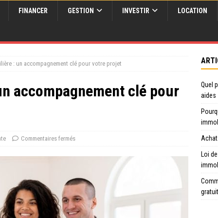
FINANCER
GESTION
INVESTIR
LOCATION
ARTI
ière : un accompagnement clé pour votre projet
Quel p
 un accompagnement clé pour
aides
Pourq
immob
Achat 
nte
Commentaires fermés
Loi de
immob
Comme
gratui