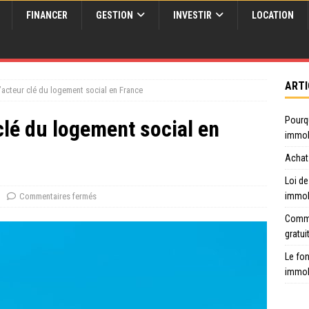
FINANCER
GESTION
INVESTIR
LOCATION
ARTI
’acteur clé du logement social en France
Pourq
clé du logement social en
immob
Achat 
Loi de
immob
Commentaires fermés
Comme
gratui
Le fon
immob