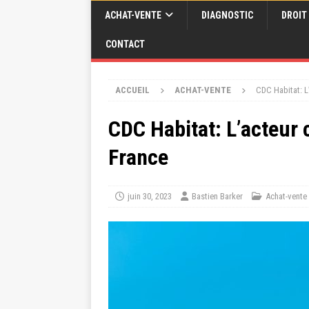
ACHAT-VENTE
DIAGNOSTIC
DROIT
CONTACT
ACCUEIL
ACHAT-VENTE
CDC Habitat: L
CDC Habitat: L’acteur 
France
juin 30, 2023
Bastien Barker
Achat-vente