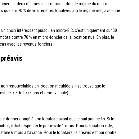
onciers et deux régimes se proposent dont le régime du micro-
s que sur 70 % de vos recettes locatives ;ou le régime réel, avec une
est un choix intéressant puisqu’en micro-BIC, c’est uniquement sur 50
pôts contre 70 % en micro-foncier de la location nue. En plus, le
e cas avec les revenus fonciers.
 préavis
 non renouvelables en location meublée s’il se trouve que le
 est de « 3-6-9 » (3 ans et renouvelable).
our donner congé à son locataire avant que le bail prenne fin. Si le
ntrat, il doit respecter le préavis de 1 mois. Pour la location vide,
ocataire 6 mois à l’avance. Pour le locataire, le préavis est par contre