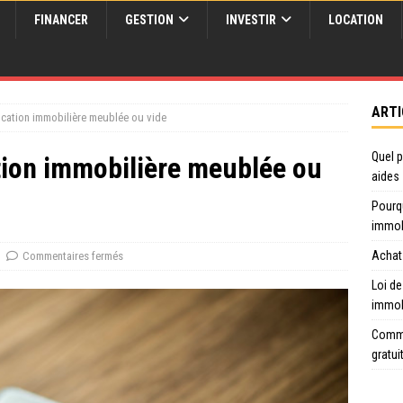
FINANCER
GESTION
INVESTIR
LOCATION
ARTI
location immobilière meublée ou vide
Quel p
ation immobilière meublée ou
aides
Pourq
immob
Achat 
Commentaires fermés
Loi de
immob
Comme
gratui