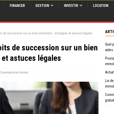
FINANCER
GESTION
INVESTIR
LOCATION
ARTI
ts de succession sur un bien immobilier : stratégies et astuces légales
Quel p
oits de succession sur un bien
aides
 et astuces légales
Pourq
immob
Achat 
Commentaires fermés
Loi de
immob
Comme
gratui