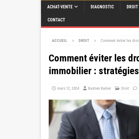
ACHAT-VENTE
DIAGNOSTIC
DROIT
CONTACT
ACCUEIL
DROIT
Comment éviter les droi
Comment éviter les dr
immobilier : stratégies
mars 12, 2024
Bastien Barker
Droit