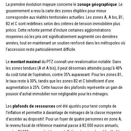
La première évolution majeure concerne le
zonage géographique
. Le
gouvernement a revu la carte des zones éligibles pour mieux
correspondre aux réalités territoriales actuelles. Les zones A, A bis, B1,
B2 et C sont redéfinies selon des critères de tension immobilière plus
précis. Cette refonte permet d’inclure certaines agglomérations
moyennes où les prix ont significativement augmenté ces dernières
années, tout en maintenant un soutien renforcé dans les métropoles où
l’accession reste particulièrement difficile.
Le
montant maximal
du PTZ connaît une revalorisation notable. Dans
les zones tendues (A et A bis), il peut désormais atteindre jusqu’à 40%
du coût total de l’opération, contre 35% auparavant. Pour les zones B1,
le taux reste à 30%, tandis que les zones B2 et C bénéficient d’une
augmentation à 25%. Cette hausse des plafonds représente un gain de
pouvoir d’achat immobilier non négligeable pour les ménages.
Les
plafonds de ressources
ont été ajustés pour tenir compte de
l’inflation et permettre à davantage de ménages de la classe moyenne
d’accéder au dispositif. Pour un foyer de quatre personnes en zone A,
le revenu fiscal de référence maximal passe à 82 000 euros annuels,