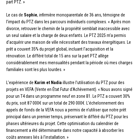
part PTZ. »
Le cas de
Sophie
, infirmière monoparentale de 36 ans, témoigne de
l’impact du PTZ dans les parcours individuels complexes. « Après mon
divorce, retrouver le chemin de la propriété semblait inaccessible avec
un seul salaire et la charge de deux enfants. Le PTZ 2025 m’a permis
d’acquérir une maison de ville nécessitant des travaux énergétiques. Le
prêt a couvert 35% du projet global, incluant l’acquisition et la
rénovation. Le différé total de 15 ans sur la part PTZ allège
considérablement mes mensualités pendant la période où mes charges
familiales sont les plus lourdes. »
L’expérience de
Karim et Nadia
illustre l’utilisation du PTZ pour des
projets en VEFA (Vente en État Futur d’Achèvement). « Nous avons signé
pour un T4 dans un programme neuf en zone B1. Le PTZ a couvert 30%
du prix, soit 87 000€ sur un total de 290 000€. L’échelonnement des
appels de fonds de la VEFA nous a permis de n’utiliser que notre prêt
principal dans un premier temps, préservant le différé du PTZ pour les
phases ultérieures du projet. Cette optimisation du calendrier de
financement a été déterminante dans notre capacité à absorber les
coûts annexes liés à l’installation. »