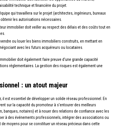
aisabilité technique et financière du projet.
l’équipe qui travaillera sur le projet (architectes, ingénieurs, bureaux
 obtenir les autorisations nécessaires.
eur immobilier doit veiller au respect des délais et des coûts tout en
ées.
de vendre ou louer les biens immobiliers construits, en mettant en
 négociant avec les futurs acquéreurs ou locataires.
immobilier doit également faire preuve d’une grande capacité
tions réglementaires. La gestion des risques est également une
ionnel : un atout majeur
, il est essentiel de développer un solide réseau professionnel. En
uvent sur la capacité du promoteur à s’entourer des meilleurs
on, banques, notaires) et à nouer des relations de confiance avec les
ciper à des événements professionnels, intégrer des associations ou
t de moyens pour se constituer un réseau précieux dans cette