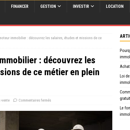
FINANCER
GESTION
INVESTIR
LOCATION
ARTI
oteur immobilier : découvrez les salaires, études et missions de ce
Pourq
mmobilier : découvrez les
immob
Achat 
ssions de ce métier en plein
Loi de
immob
Comme
gratui
t-vente
Commentaires fermés
Le fon
immob