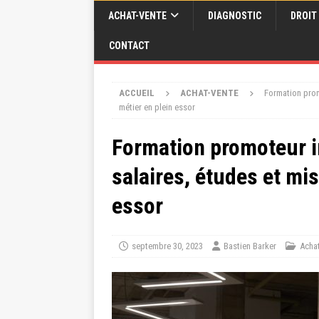
ACHAT-VENTE
DIAGNOSTIC
DROIT
CONTACT
ACCUEIL
ACHAT-VENTE
Formation prom
métier en plein essor
Formation promoteur i
salaires, études et mi
essor
septembre 30, 2023
Bastien Barker
Acha