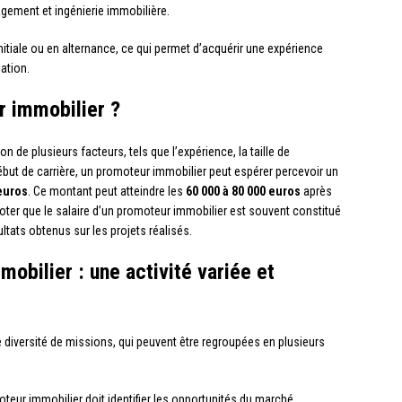
gement et ingénierie immobilière.
itiale ou en alternance, ce qui permet d’acquérir une expérience
mation.
r immobilier ?
n de plusieurs facteurs, tels que l’expérience, la taille de
 début de carrière, un promoteur immobilier peut espérer percevoir un
 euros
. Ce montant peut atteindre les
60 000 à 80 000 euros
après
oter que le salaire d’un promoteur immobilier est souvent constitué
sultats obtenus sur les projets réalisés.
obilier : une activité variée et
 diversité de missions, qui peuvent être regroupées en plusieurs
oteur immobilier doit identifier les opportunités du marché,