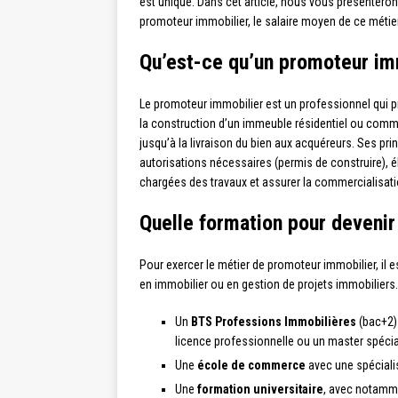
est unique. Dans cet article, nous vous présentero
promoteur immobilier, le salaire moyen de ce métier
Qu’est-ce qu’un promoteur im
Le promoteur immobilier est un professionnel qui pre
la construction d’un immeuble résidentiel ou commer
jusqu’à la livraison du bien aux acquéreurs. Ses prin
autorisations nécessaires (permis de construire), él
chargées des travaux et assurer la commercialisati
Quelle formation pour deveni
Pour exercer le métier de promoteur immobilier, il 
en immobilier ou en gestion de projets immobiliers.
Un
BTS Professions Immobilières
(bac+2) 
licence professionnelle ou un master spécial
Une
école de commerce
avec une spécialis
Une
formation universitaire
, avec notamme