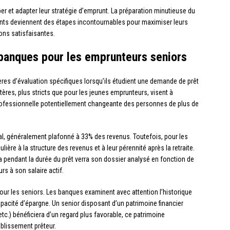
iper et adapter leur stratégie d’emprunt. La préparation minutieuse du
ents deviennent des étapes incontournables pour maximiser leurs
ons satisfaisantes.
 banques pour les emprunteurs seniors
ères d’évaluation spécifiques lorsqu’ils étudient une demande de prêt
ères, plus stricts que pour les jeunes emprunteurs, visent à
n professionnelle potentiellement changeante des personnes de plus de
l, généralement plafonné à 33% des revenus. Toutefois, pour les
ière à la structure des revenus et à leur pérennité après la retraite.
ra pendant la durée du prêt verra son dossier analysé en fonction de
rs à son salaire actif.
our les seniors. Les banques examinent avec attention l’historique
apacité d’épargne. Un senior disposant d’un patrimoine financier
tc.) bénéficiera d’un regard plus favorable, ce patrimoine
ablissement prêteur.