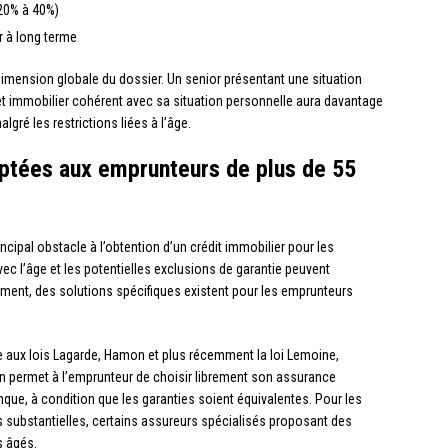
(20% à 40%)
r à long terme
imension globale du dossier. Un senior présentant une situation
ojet immobilier cohérent avec sa situation personnelle aura davantage
gré les restrictions liées à l’âge.
aptées aux emprunteurs de plus de 55
ncipal obstacle à l’obtention d’un crédit immobilier pour les
c l’âge et les potentielles exclusions de garantie peuvent
ement, des solutions spécifiques existent pour les emprunteurs
e aux lois Lagarde, Hamon et plus récemment la loi Lemoine,
n permet à l’emprunteur de choisir librement son assurance
ue, à condition que les garanties soient équivalentes. Pour les
 substantielles, certains assureurs spécialisés proposant des
s âgés.