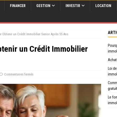
FINANCER
GESTION
INVESTIR
LOCATION
ARTI
 Obtenir un Crédit Immobilier Senior Après 55 Ans
Pourq
tenir un Crédit Immobilier
immob
Achat 
Loi de
immob
Commentaires fermés
Comme
gratui
Le fon
immob