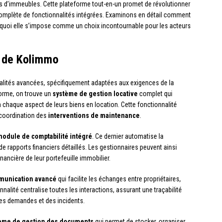
s d’immeubles. Cette plateforme tout-en-un promet de révolutionner
 complète de fonctionnalités intégrées. Examinons en détail comment
quoi elle s’impose comme un choix incontournable pour les acteurs
s de Kolimmo
alités avancées, spécifiquement adaptées aux exigences de la
orme, on trouve un
système de gestion locative
complet qui
 chaque aspect de leurs biens en location. Cette fonctionnalité
a coordination des
interventions de maintenance
.
module de comptabilité intégré
. Ce dernier automatise la
 de rapports financiers détaillés. Les gestionnaires peuvent ainsi
inancière de leur portefeuille immobilier.
mmunication avancé
qui facilite les échanges entre propriétaires,
nnalité centralise toutes les interactions, assurant une traçabilité
des demandes et des incidents.
ème de gestion des documents
qui permet de stocker, organiser