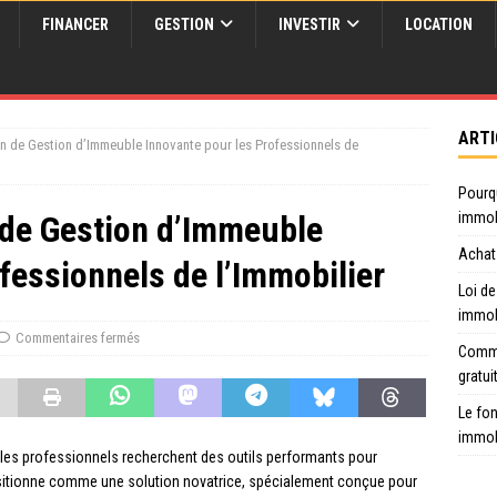
FINANCER
GESTION
INVESTIR
LOCATION
ARTI
on de Gestion d’Immeuble Innovante pour les Professionnels de
Pourq
 de Gestion d’Immeuble
immob
Achat 
fessionnels de l’Immobilier
Loi de
immob
Commentaires fermés
Comme
gratui
Le fon
immob
 les professionnels recherchent des outils performants pour
ositionne comme une solution novatrice, spécialement conçue pour