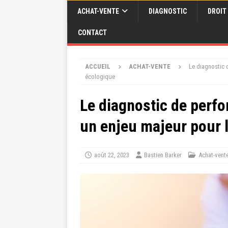
ACHAT-VENTE
DIAGNOSTIC
DROIT
CONTACT
ACCUEIL
ACHAT-VENTE
Le diagnostic 
écologique
Le diagnostic de perf
un enjeu majeur pour l
août 22, 2023
Bastien Barker
Achat-vent