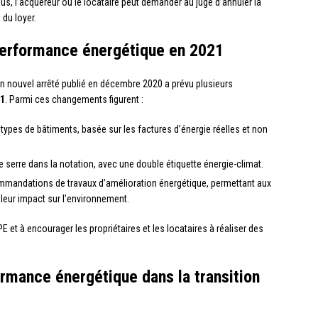
lus, l’acquéreur ou le locataire peut demander au juge d’annuler la
 du loyer.
 performance énergétique en 2021
, un nouvel arrêté publié en décembre 2020 a prévu plusieurs
21
. Parmi ces changements figurent :
types de bâtiments, basée sur les factures d’énergie réelles et non
e serre dans la notation, avec une double étiquette énergie-climat.
commandations de travaux d’amélioration énergétique, permettant aux
leur impact sur l’environnement.
PE et à encourager les propriétaires et les locataires à réaliser des
ormance énergétique dans la transition