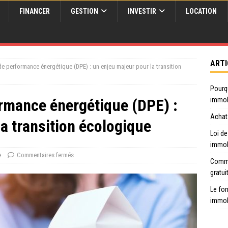
FINANCER
GESTION
INVESTIR
LOCATION
ARTI
de performance énergétique (DPE) : un enjeu majeur pour la transition
Pourq
ormance énergétique (DPE) :
immob
Achat 
a transition écologique
Loi de
immob
e
Commentaires fermés
Comme
gratui
Le fon
immob