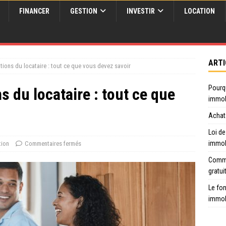
FINANCER
GESTION
INVESTIR
LOCATION
ARTI
ations du locataire : tout ce que vous devez savoir
Pourq
ns du locataire : tout ce que
immob
Achat 
Loi de
immob
tion
Commentaires fermés
Comme
gratui
Le fon
immob