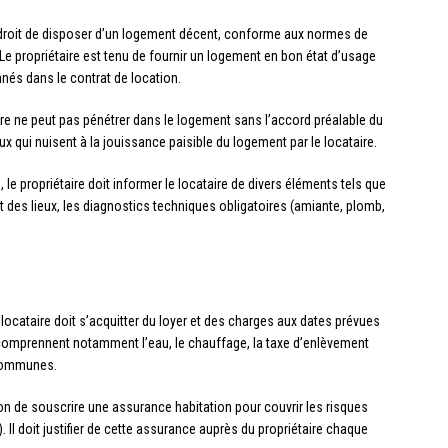
 droit de disposer d’un logement décent, conforme aux normes de
 Le propriétaire est tenu de fournir un logement en bon état d’usage
nés dans le contrat de location.
ire ne peut pas pénétrer dans le logement sans l’accord préalable du
aux qui nuisent à la jouissance paisible du logement par le locataire.
, le propriétaire doit informer le locataire de divers éléments tels que
at des lieux, les diagnostics techniques obligatoires (amiante, plomb,
locataire doit s’acquitter du loyer et des charges aux dates prévues
 comprennent notamment l’eau, le chauffage, la taxe d’enlèvement
 communes.
tion de souscrire une assurance habitation pour couvrir les risques
. Il doit justifier de cette assurance auprès du propriétaire chaque