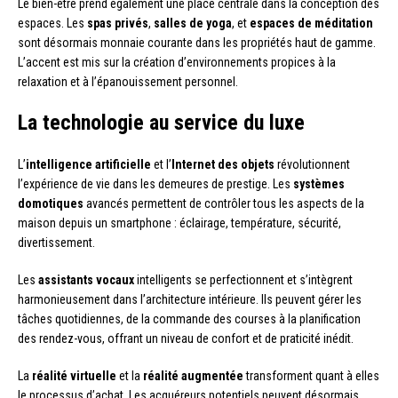
Le bien-être prend également une place centrale dans la conception des
espaces. Les
spas privés
,
salles de yoga
, et
espaces de méditation
sont désormais monnaie courante dans les propriétés haut de gamme.
L’accent est mis sur la création d’environnements propices à la
relaxation et à l’épanouissement personnel.
La technologie au service du luxe
L’
intelligence artificielle
et l’
Internet des objets
révolutionnent
l’expérience de vie dans les demeures de prestige. Les
systèmes
domotiques
avancés permettent de contrôler tous les aspects de la
maison depuis un smartphone : éclairage, température, sécurité,
divertissement.
Les
assistants vocaux
intelligents se perfectionnent et s’intègrent
harmonieusement dans l’architecture intérieure. Ils peuvent gérer les
tâches quotidiennes, de la commande des courses à la planification
des rendez-vous, offrant un niveau de confort et de praticité inédit.
La
réalité virtuelle
et la
réalité augmentée
transforment quant à elles
le processus d’achat. Les acquéreurs potentiels peuvent désormais