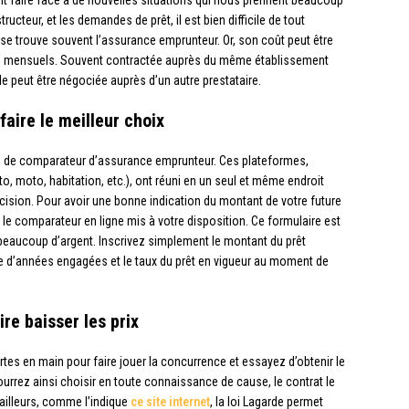
it faire face à de nouvelles situations qui nous prennent beaucoup
ructeur, et les demandes de prêt, il est bien difficile de tout
, se trouve souvent l’assurance emprunteur. Or, son coût peut être
s mensuels. Souvent contractée auprès du même établissement
lle peut être négociée auprès d’un autre prestataire.
aire le meilleur choix
te de comparateur d’assurance emprunteur. Ces plateformes,
, moto, habitation, etc.), ont réuni en un seul et même endroit
cision. Pour avoir une bonne indication du montant de votre future
r le comparateur en ligne mis à votre disposition. Ce formulaire est
r beaucoup d’argent. Inscrivez simplement le montant du prêt
e d’années engagées et le taux du prêt en vigueur au moment de
re baisser les prix
tes en main pour faire jouer la concurrence et essayez d’obtenir le
ourrez ainsi choisir en toute connaissance de cause, le contrat le
 ailleurs, comme l’indique
ce site internet
, la loi Lagarde permet