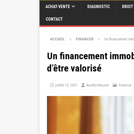
ACHAT-VENTE
DIAGNOSTIC
DROIT
CONTACT
ACCUEIL
FINANCER
Un financement immo
Un financement immobil
d’être valorisé
juillet 15, 2021
Aurélie Maurer
Financer