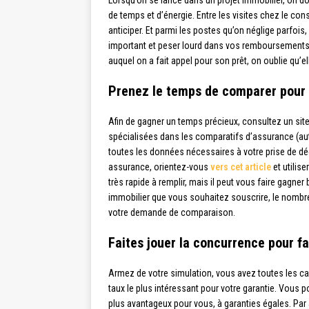
Lorsqu’on se lance dans un projet immobilier, on do
de temps et d’énergie. Entre les visites chez le const
anticiper. Et parmi les postes qu’on néglige parfois
important et peser lourd dans vos remboursement
auquel on a fait appel pour son prêt, on oublie qu’e
Prenez le temps de comparer pour f
Afin de gagner un temps précieux, consultez un si
spécialisées dans les comparatifs d’assurance (auto
toutes les données nécessaires à votre prise de dé
assurance, orientez-vous
vers cet article
et utilise
très rapide à remplir, mais il peut vous faire gagne
immobilier que vous souhaitez souscrire, le nombr
votre demande de comparaison.
Faites jouer la concurrence pour fai
Armez de votre simulation, vous avez toutes les car
taux le plus intéressant pour votre garantie. Vous p
plus avantageux pour vous, à garanties égales. Par