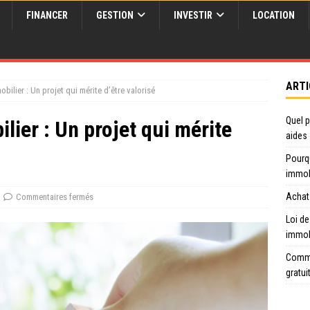
FINANCER
GESTION
INVESTIR
LOCATION
ARTI
bilier : Un projet qui mérite d’être valorisé
Quel p
ier : Un projet qui mérite
aides
Pourq
immob
Achat 
Commentaires fermés
Loi de
immob
Comme
gratui