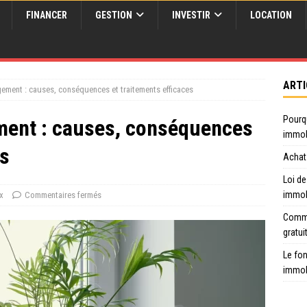
FINANCER
GESTION
INVESTIR
LOCATION
ARTI
gement : causes, conséquences et traitements efficaces
Pourq
ment : causes, conséquences
immob
es
Achat 
Loi de
immob
x
Commentaires fermés
Comme
gratui
Le fon
immob