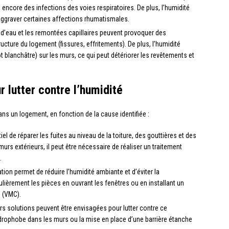
 encore des infections des voies respiratoires. De plus, l’humidité
 aggraver certaines affections rhumatismales.
ns d’eau et les remontées capillaires peuvent provoquer des
ucture du logement (fissures, effritements). De plus, l’humidité
 blanchâtre) sur les murs, ce qui peut détériorer les revêtements et
 lutter contre l’humidité
 dans un logement, en fonction de la cause identifiée :
iel de réparer les fuites au niveau de la toiture, des gouttières et des
 murs extérieurs, il peut être nécessaire de réaliser un traitement
.
tion permet de réduire l’humidité ambiante et d’éviter la
gulièrement les pièces en ouvrant les fenêtres ou en installant un
 (VMC).
rs solutions peuvent être envisagées pour lutter contre ce
rophobe dans les murs ou la mise en place d’une barrière étanche