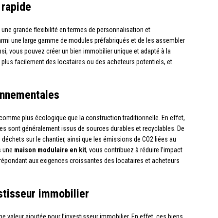
 rapide
une grande flexibilité en termes de personnalisation et
 parmi une large gamme de modules préfabriqués et de les assembler
insi, vous pouvez créer un bien immobilier unique et adapté à la
 plus facilement des locataires ou des acheteurs potentiels, et
onnementales
omme plus écologique que la construction traditionnelle. En effet,
ules sont généralement issus de sources durables et recyclables. De
s déchets sur le chantier, ainsi que les émissions de CO2 liées au
ns une
maison modulaire en kit
, vous contribuez à réduire l’impact
 répondant aux exigences croissantes des locataires et acheteurs
stisseur immobilier
e valeur ajoutée pour l’investisseur immobilier. En effet, ces biens